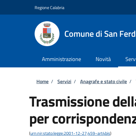
Salta al contenuto principale
Skip to footer content
Regione Calabria
Comune di San Fer
Amministrazione
Novità
Serv
Briciole di pane
Home
/
Servizi
/
Anagrafe e stato civile
/
Trasmissione del
per corrispondenz
(
urn:nir:stato:legge:2001-12-27;459~art4bis
)