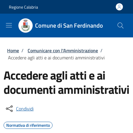
Salta al contenuto principale
Skip to footer content
Regione Calabria
Comune di San Ferdinando
Briciole di pane
Home
/
Comunicare con l'Amministrazione
/
Accedere agli atti e ai documenti amministrativi
Accedere agli atti e ai
documenti amministrativi
Condividi
Normativa di riferimento