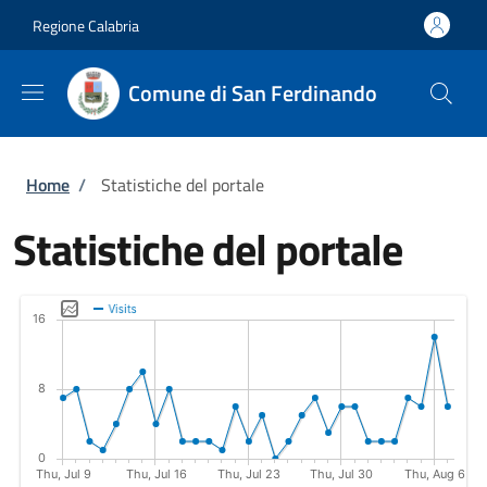
Salta al contenuto principale
Skip to footer content
Regione Calabria
Comune di San Ferdinando
Briciole di pane
Home
/
Statistiche del portale
Statistiche del portale