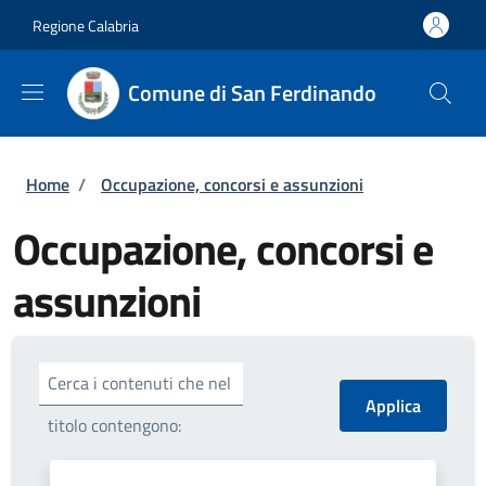
Salta al contenuto principale
Skip to footer content
Regione Calabria
Comune di San Ferdinando
Briciole di pane
Home
/
Occupazione, concorsi e assunzioni
Occupazione, concorsi e
assunzioni
Cerca i contenuti che nel
titolo contengono: