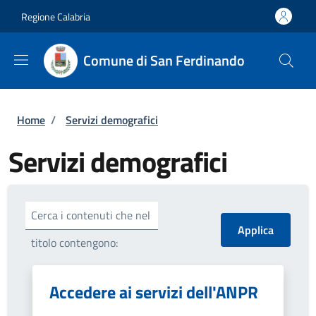
Salta al contenuto principale
Skip to footer content
Regione Calabria
Comune di San Ferdinando
Briciole di pane
Home
/
Servizi demografici
Servizi demografici
Cerca i contenuti che nel
titolo contengono:
Accedere ai servizi dell'ANPR