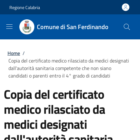
Salta al contenuto principale
Skip to footer content
Regione Calabria
Comune di San Ferdinando
Briciole di pane
Home
/
Copia del certificato medico rilasciato da medici designati
dall'autorità sanitaria competente che non siano
candidati o parenti entro il 4° grado di candidati
Copia del certificato
medico rilasciato da
medici designati
dall'autorità sanitaria