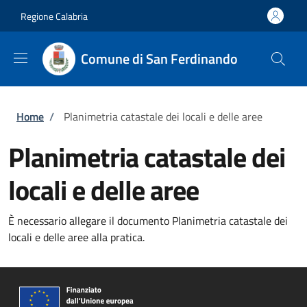
Salta al contenuto principale
Skip to footer content
Regione Calabria
Comune di San Ferdinando
Briciole di pane
Home
/
Planimetria catastale dei locali e delle aree
Planimetria catastale dei
locali e delle aree
È necessario allegare il documento Planimetria catastale dei
locali e delle aree alla pratica.