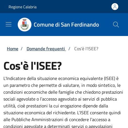
Salta al contenuto principale
Skip to footer content
Regione Calabria
Comune di San Ferdinando
Briciole di pane
Home
/
Domande frequenti
/
Cos'è l'ISEE?
Cos'è l'ISEE?
L'Indicatore della situazione economica equivalente (ISEE) è
un parametro che permette di valutare, in modo sintetico, le
condizioni economiche delle famiglie che chiedono prestazioni
sociali agevolate o l’accesso agevolato ai servizi di pubblica
utilità, cioè prestazioni la cui erogazione dipende dalla
situazione economica del richiedente. L’ISEE consente quindi
alle Pubbliche Amministrazioni di concedere l’accesso a
condizioni agevolate a determinati servizi o agevolazioni