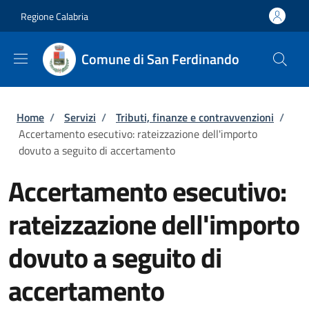
Salta al contenuto principale
Skip to footer content
Regione Calabria
Comune di San Ferdinando
Briciole di pane
Home
/
Servizi
/
Tributi, finanze e contravvenzioni
/
Accertamento esecutivo: rateizzazione dell'importo
dovuto a seguito di accertamento
Accertamento esecutivo:
rateizzazione dell'importo
dovuto a seguito di
accertamento