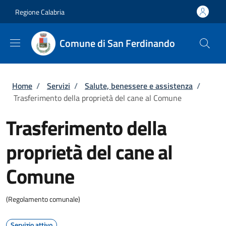
Salta al contenuto principale
Skip to footer content
Regione Calabria
Comune di San Ferdinando
Briciole di pane
Home
/
Servizi
/
Salute, benessere e assistenza
/
Trasferimento della proprietà del cane al Comune
Trasferimento della
proprietà del cane al
Comune
(Regolamento comunale)
Servizio attivo