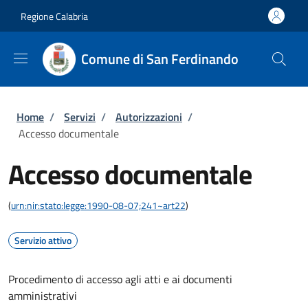
Salta al contenuto principale
Skip to footer content
Regione Calabria
Comune di San Ferdinando
Briciole di pane
Home
/
Servizi
/
Autorizzazioni
/
Accesso documentale
Accesso documentale
(
urn:nir:stato:legge:1990-08-07;241~art22
)
Servizio attivo
Procedimento di accesso agli atti e ai documenti
amministrativi