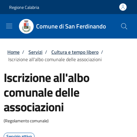
Salta al contenuto principale
Skip to footer content
Regione Calabria
Comune di San Ferdinando
Briciole di pane
Home
/
Servizi
/
Cultura e tempo libero
/
Iscrizione all'albo comunale delle associazioni
Iscrizione all'albo
comunale delle
associazioni
(Regolamento comunale)
Servizio attivo