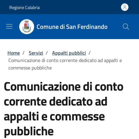
Salta al contenuto principale
Skip to footer content
Regione Calabria
Comune di San Ferdinando
Briciole di pane
Home
/
Servizi
/
Appalti pubblici
/
Comunicazione di conto corrente dedicato ad appalti e
commesse pubbliche
Comunicazione di conto
corrente dedicato ad
appalti e commesse
pubbliche