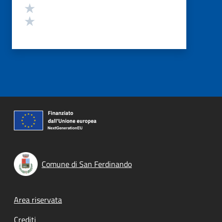
Valuta 2 stelle su 5
Valuta 1 stelle su 5
Comune di San Ferdinando
Footer menu
Area riservata
Crediti