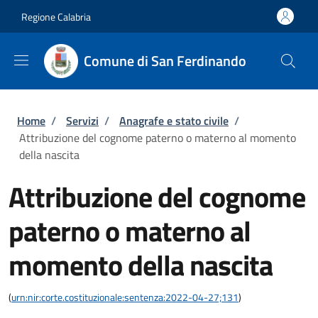
Salta al contenuto principale
Skip to footer content
Regione Calabria
Comune di San Ferdinando
Briciole di pane
Home
/
Servizi
/
Anagrafe e stato civile
/
Attribuzione del cognome paterno o materno al momento
della nascita
Attribuzione del cognome
paterno o materno al
momento della nascita
(
urn:nir:corte.costituzionale:sentenza:2022-04-27;131
)