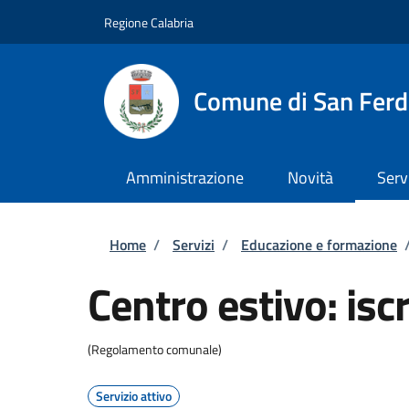
Salta al contenuto principale
Skip to footer content
Regione Calabria
Comune di San Fer
Amministrazione
Novità
Serv
Briciole di pane
Home
/
Servizi
/
Educazione e formazione
Centro estivo: iscr
(Regolamento comunale)
Servizio attivo