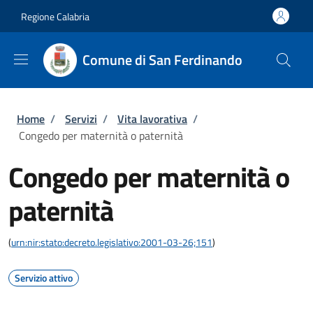
Salta al contenuto principale
Skip to footer content
Regione Calabria
Comune di San Ferdinando
Briciole di pane
Home
/
Servizi
/
Vita lavorativa
/
Congedo per maternità o paternità
Congedo per maternità o
paternità
(
urn:nir:stato:decreto.legislativo:2001-03-26;151
)
Servizio attivo