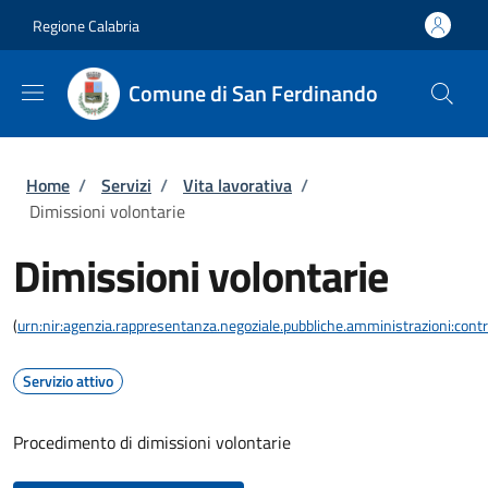
Salta al contenuto principale
Skip to footer content
Regione Calabria
Comune di San Ferdinando
Briciole di pane
Home
/
Servizi
/
Vita lavorativa
/
Dimissioni volontarie
Dimissioni volontarie
(
urn:nir:agenzia.rappresentanza.negoziale.pubbliche.amministrazioni:contra
Servizio attivo
Procedimento di dimissioni volontarie