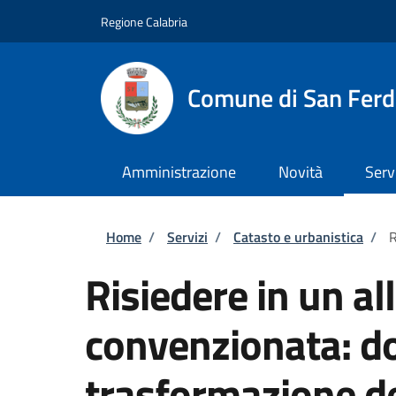
Salta al contenuto principale
Skip to footer content
Regione Calabria
Comune di San Fer
Amministrazione
Novità
Serv
Briciole di pane
Home
/
Servizi
/
Catasto e urbanistica
/
R
Risiedere in un all
convenzionata: d
trasformazione del