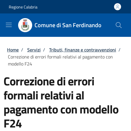
Salta al contenuto principale
Skip to footer content
Regione Calabria
Comune di San Ferdinando
Briciole di pane
Home
/
Servizi
/
Tributi, finanze e contravvenzioni
/
Correzione di errori formali relativi al pagamento con
modello F24
Correzione di errori
formali relativi al
pagamento con modello
F24