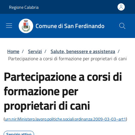
Salta al contenuto principale
Skip to footer content
Regione Calabria
Comune di San Ferdinando
Briciole di pane
Home
/
Servizi
/
Salute, benessere e assistenza
/
Partecipazione a corsi di formazione per proprietari di cani
Partecipazione a corsi di
formazione per
proprietari di cani
(
urn:nir:Ministero.lavoro.politiche.sociali:ordinanza:2009-03-03~art1
)
Servizio attivo