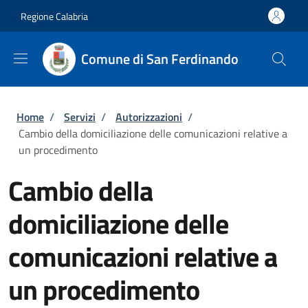
Salta al contenuto principale
Skip to footer content
Regione Calabria
Comune di San Ferdinando
Briciole di pane
Home
/
Servizi
/
Autorizzazioni
/
Cambio della domiciliazione delle comunicazioni relative a
un procedimento
Cambio della
domiciliazione delle
comunicazioni relative a
un procedimento