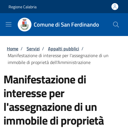
Salta al contenuto principale
Skip to footer content
Regione Calabria
Comune di San Ferdinando
Briciole di pane
Home
/
Servizi
/
Appalti pubblici
/
Manifestazione di interesse per l'assegnazione di un
immobile di proprietà dell'Amministrazione
Manifestazione di
interesse per
l'assegnazione di un
immobile di proprietà