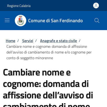
Salta al contenuto principale
Skip to footer content
Regione Calabria
Comune di San Ferdinando
Briciole di pane
Home
/
Servizi
/
Anagrafe e stato civile
/
Cambiare nome e cognome: domanda di affissione
dell’avviso di cambiamento di nome e/o cognome per
conto di soggetto minorenne
Cambiare nome e
cognome: domanda di
affissione dell’avviso di
cambiamento di nome