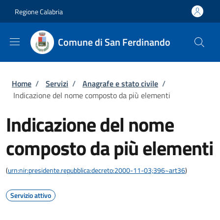
Salta al contenuto principale
Skip to footer content
Regione Calabria
Comune di San Ferdinando
Briciole di pane
Home
/
Servizi
/
Anagrafe e stato civile
/
Indicazione del nome composto da più elementi
Indicazione del nome
composto da più elementi
(
urn:nir:presidente.repubblica:decreto:2000-11-03;396~art36
)
Servizio attivo