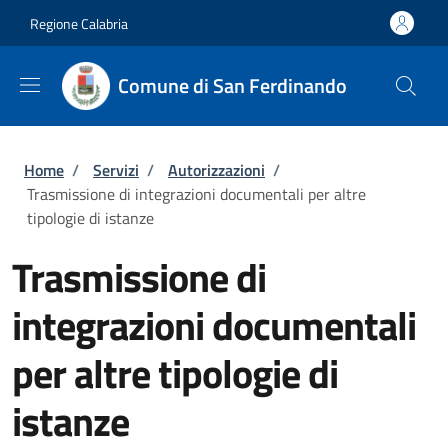
Salta al contenuto principale
Skip to footer content
Regione Calabria
Comune di San Ferdinando
Briciole di pane
Home
/
Servizi
/
Autorizzazioni
/
Trasmissione di integrazioni documentali per altre
tipologie di istanze
Trasmissione di
integrazioni documentali
per altre tipologie di
istanze