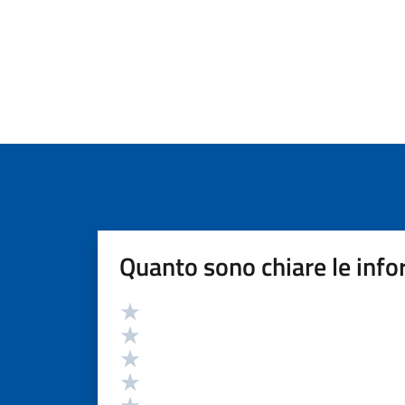
Quanto sono chiare le info
Valutazione
Valuta 5 stelle su 5
Valuta 4 stelle su 5
Valuta 3 stelle su 5
Valuta 2 stelle su 5
Valuta 1 stelle su 5