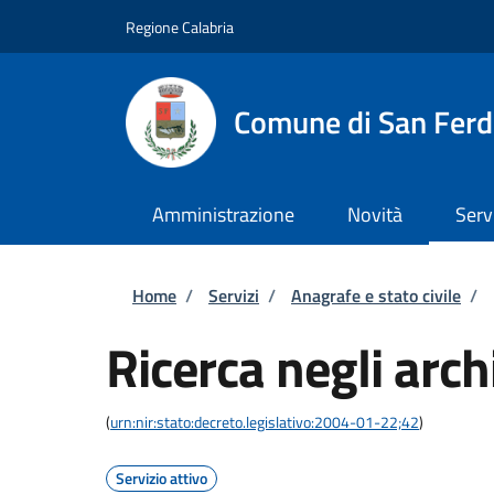
Salta al contenuto principale
Skip to footer content
Regione Calabria
Comune di San Fer
Amministrazione
Novità
Serv
Briciole di pane
Home
/
Servizi
/
Anagrafe e stato civile
/
Ricerca negli archi
(
urn:nir:stato:decreto.legislativo:2004-01-22;42
)
Servizio attivo