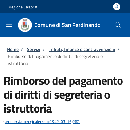
Salta al contenuto principale
Skip to footer content
Regione Calabria
Comune di San Ferdinando
Briciole di pane
Home
/
Servizi
/
Tributi, finanze e contravvenzioni
/
Rimborso del pagamento di diritti di segreteria o
istruttoria
Rimborso del pagamento
di diritti di segreteria o
istruttoria
(
urn:nir:stato:regio.decreto:1942-03-16;262
)