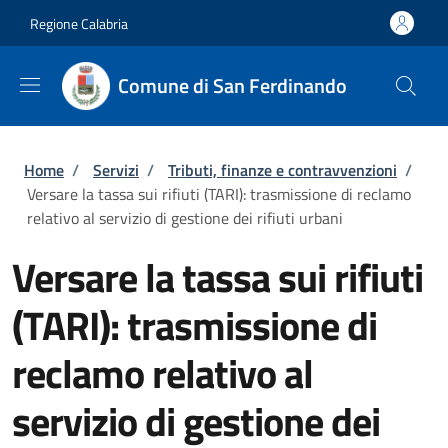
Salta al contenuto principale
Skip to footer content
Regione Calabria
Comune di San Ferdinando
Briciole di pane
Home
/
Servizi
/
Tributi, finanze e contravvenzioni
/
Versare la tassa sui rifiuti (TARI): trasmissione di reclamo
relativo al servizio di gestione dei rifiuti urbani
Versare la tassa sui rifiuti
(TARI): trasmissione di
reclamo relativo al
servizio di gestione dei