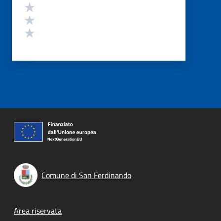
Valuta 3 stelle su 5
Valuta 2 stelle su 5
Valuta 1 stelle su 5
Comune di San Ferdinando
Footer menu
Area riservata