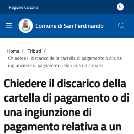
Salta al contenuto principale
Skip to footer content
Regione Calabria
Comune di San Ferdinando
Briciole di pane
Home
/
Tributi
/
Chiedere il discarico della cartella di pagamento o di una
ingiunzione di pagamento relativa a un tributo
Chiedere il discarico della
cartella di pagamento o di
una ingiunzione di
pagamento relativa a un