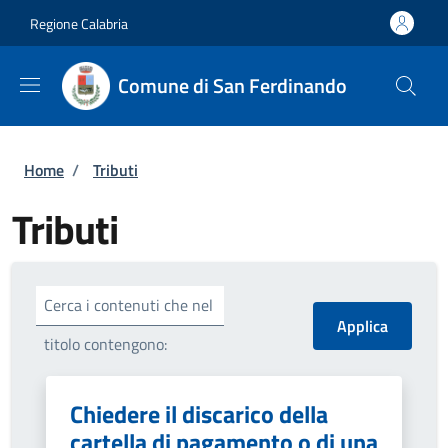
Salta al contenuto principale
Skip to footer content
Regione Calabria
Comune di San Ferdinando
Briciole di pane
Home
/
Tributi
Tributi
Cerca i contenuti che nel
titolo contengono:
Chiedere il discarico della
cartella di pagamento o di una