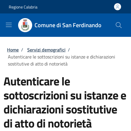
Salta al contenuto principale
Skip to footer content
Regione Calabria
Comune di San Ferdinando
Briciole di pane
Home
/
Servizi demografici
/
Autenticare le sottoscrizioni su istanze e dichiarazioni
sostitutive di atto di notorietà
Autenticare le
sottoscrizioni su istanze e
dichiarazioni sostitutive
di atto di notorietà