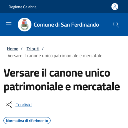
Salta al contenuto principale
Skip to footer content
Regione Calabria
Comune di San Ferdinando
Briciole di pane
Home
/
Tributi
/
Versare il canone unico patrimoniale e mercatale
Versare il canone unico
patrimoniale e mercatale
Condividi
Normativa di riferimento