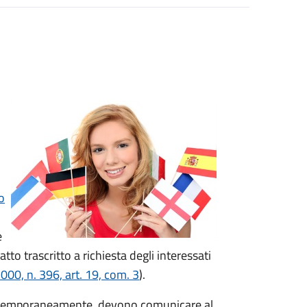
o
e
tto trascritto a richiesta degli interessati
00, n. 396, art. 19, com. 3
).
nche temporaneamente, devono comunicare al