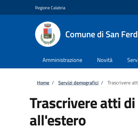
Salta al contenuto principale
Skip to footer content
Regione Calabria
Comune di San Fer
Amministrazione
Novità
Serv
Briciole di pane
Home
/
Servizi demografici
/
Trascrivere att
Trascrivere atti di
all'estero