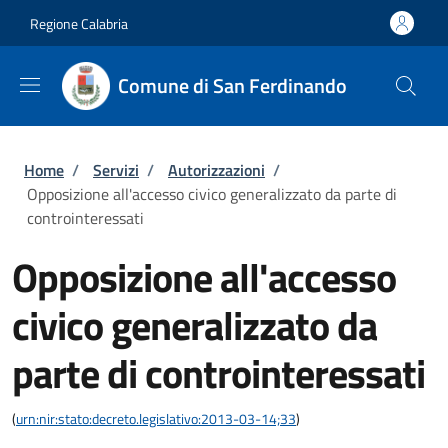
Salta al contenuto principale
Skip to footer content
Regione Calabria
Comune di San Ferdinando
Briciole di pane
Home
/
Servizi
/
Autorizzazioni
/
Opposizione all'accesso civico generalizzato da parte di
controinteressati
Opposizione all'accesso
civico generalizzato da
parte di controinteressati
(
urn:nir:stato:decreto.legislativo:2013-03-14;33
)